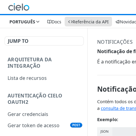
PORTUGUÊS
Docs
Referência da API
Novida
JUMP TO
NOTIFICAÇÕES
Notificação de 
ARQUITETURA DA
É a notificação 
INTEGRAÇÃO
Lista de recursos
Notificaçã
AUTENTICAÇÃO CIELO
Contém todos os d
OAUTH2
a
consulta de tran
Gerar credenciais
Exemplo:
Gerar token de acesso
POST
JSON