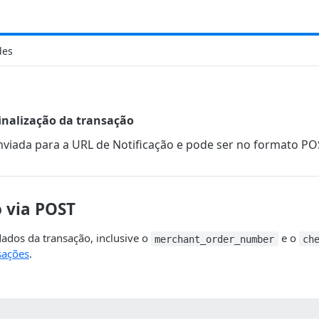
des
finalização da transação
enviada para a URL de Notificação e pode ser no formato P
o via POST
ados da transação, inclusive o
e o
merchant_order_number
ch
sações
.