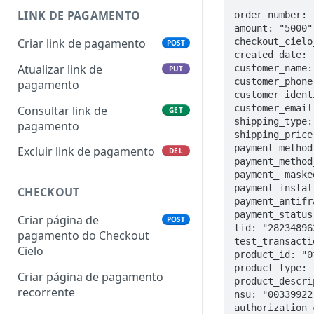
LINK DE PAGAMENTO
order_number: 
amount: "5000",
checkout_cielo
Criar link de pagamento
POST
created_date: 
Atualizar link de
customer_name:
PUT
customer_phone
pagamento
customer_ident
customer_email
Consultar link de
GET
shipping_type:
pagamento
shipping_price
payment_method
Excluir link de pagamento
DEL
payment_method
payment_ maske
payment_instal
CHECKOUT
payment_antifr
payment_status
Criar página de
POST
tid: "28234896
pagamento do Checkout
test_transacti
Cielo
product_id: "0
product_type: "
Criar página de pagamento
product_descri
recorrente
nsu: "00339922"
authorization_