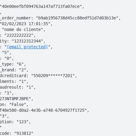
"40e00eefbf094763a147af713fa07ece", 

 

_order_number: "b9ab1956738d45cc88edf51d7d03b13e", 

"02/02/2023 17:01:35",  

 "nome do cliente",  

: "2222222222",  

ity: "12312312344",  

: "
[email protected]
",  

 "5",  

: "0",  

_type: "6",  

_brand: "2",  

dcreditcard: "550209******7201",  

lments: "1",  

audresult: "1",  

: "1",  

273NT8MFJBPE", 

on: "False",  

f48e580-d0a2-4e3b-a748-6704927f1725",  

3",  

ption: "123",  

 

code: "913812" 
