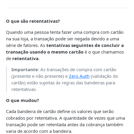
CÓDIGOS DA API E-COMMERCE
Obter as credenciais 3DS
Códigos retornados pela API E‑commerce (HTTP,
O que são retentativas?
Obter credenciais do Silent Order Post
status e códigos de negócio)
Quando uma pessoa tenta fazer uma compra com cartão
Códigos HTTP
na sua loja, a transação pode ser negada devido a uma
série de fatores. As
tentativas seguintes de concluir a
Status da transação
transação usando o mesmo cartão
é o que chamamos
de
retentativa
.
Códigos de retorno de negócio da API (Return,
Provider e Reason)
Importante
: As transações de compra com cartão
(presente e não presente) e
Zero Auth
(validação do
Erros técnicos da API (Code e Message)
cartão) estão sujeitas às regras das bandeiras para
Códigos ABECS
retentativas.
Programa de Retentativa das Bandeiras
O que mudou?
Códigos de retorno e status específicos
Cada bandeira de cartão define os valores que serão
cobrados por retentativa. A quantidade de vezes que uma
Códigos de retorno de cancelamento
transação pode ser retentada antes da cobrança também
TESTANDO A API EM SANDBOX
Códigos de retorno de captura
varia de acordo com a bandeira.