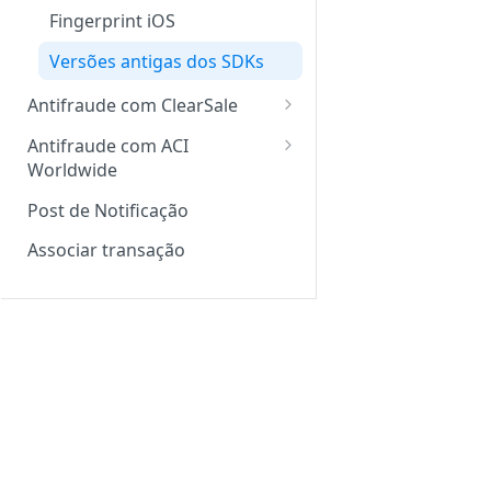
Fingerprint iOS
Versões antigas dos SDKs
Antifraude com ClearSale
Fingerprint com a ClearSale
Antifraude com ACI
Worldwide
Configuração do Fingerprint
na ClearSale
Fingerprint Web
Post de Notificação
Fingerprint na ClearSale –
Fingerprint mobile
Associar transação
web
Fingerprint na ClearSale –
mobile