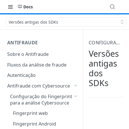
Docs
Versões antigas dos SDKs
ANTIFRAUDE
CONFIGURAÇÃO DO FINGERPRINT PARA A ANÁLISE CYBERSOURCE
Versões
Sobre o Antifraude
antigas
Fluxos da análise de fraude
dos
Autenticação
SDKs
Antifraude com Cybersource
Configuração do Fingerprint
para a análise Cybersource
Fingerprint web
Fingerprint Android