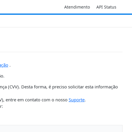
Atendimento
API Status
zação
.
ão.
a (CVV). Desta forma, é preciso solicitar esta informação
VV), entre em contato com o nosso
Suporte
.
r: