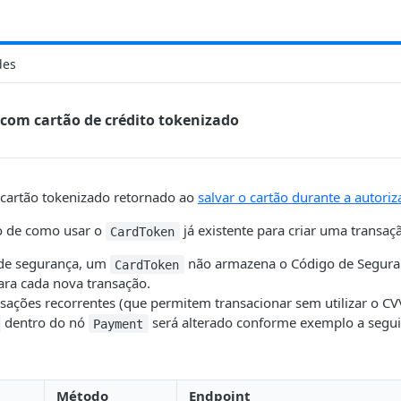
des
 com cartão de crédito tokenizado
 cartão tokenizado retornado ao
salvar o cartão durante a autori
o de como usar o
já existente para criar uma transaç
CardToken
 de segurança, um
não armazena o Código de Seguranç
CardToken
ara cada nova transação.
ansações recorrentes (que permitem transacionar sem utilizar o C
dentro do nó
será alterado conforme exemplo a segui
Payment
Método
Endpoint