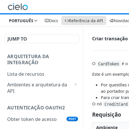
PORTUGUÊS
Docs
Referência da API
Novida
Criar transação
JUMP TO
ARQUITETURA DA
INTEGRAÇÃO
O
é o
CardToken
Lista de recursos
Este é um exempl
Ambientes e arquitetura da
Por questões
API
ao portador p
Para criar tr
Split de Pagamento para
O nó
CreditCard
mundo físico
AUTENTICAÇÃO OAUTH2
Requisição
Split de Pagamento pelo
Obter token de acesso
POST
Gateway de Pagamentos
Ambiente