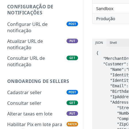
Split de Pagamento pela API E-
CONFIGURAÇÃO DE
Sandbox
commerce Cielo
NOTIFICAÇÕES
Produção
Configurar URL de
POST
notificação
Atualizar URL de
PUT
JSON
Shell
notificação
{  

Consultar URL de
GET
   "MerchantOrderId":"2017051001",

notificação
   "Customer":{  

      "Name":"Nome do Comprador",

      "Identity":"12345678909",

ONBOARDING DE SELLERS
      "IdentityType":"CPF",

      "Email"
      "Birthdate":"1991-01-02",

Cadastrar seller
POST
      "IpAddress":"127.0.0.1",

      "Address":{  

Consultar seller
GET
         "Street":"Alameda Xingu",

Alterar taxas em lote
         "Number":"512",

PUT
         "Complement":"27 andar",

Habilitar Pix em lote para
         "ZipCode":"12345987",

PATCH