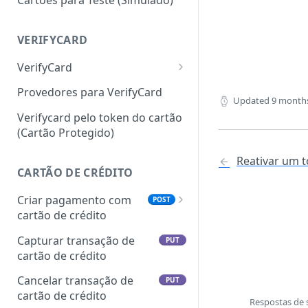
VERIFYCARD
VerifyCard
VerifyCard pelo número
POST
Provedores para VerifyCard
Updated
9 month
do cartão
Verifycard pelo token do cartão
(Cartão Protegido)
Reativar um 
CARTÃO DE CRÉDITO
Criar pagamento com
POST
cartão de crédito
Visa Intelligent Data Exchange
Capturar transação de
PUT
(IDX)
cartão de crédito
Cancelar transação de
PUT
cartão de crédito
Respostas de 