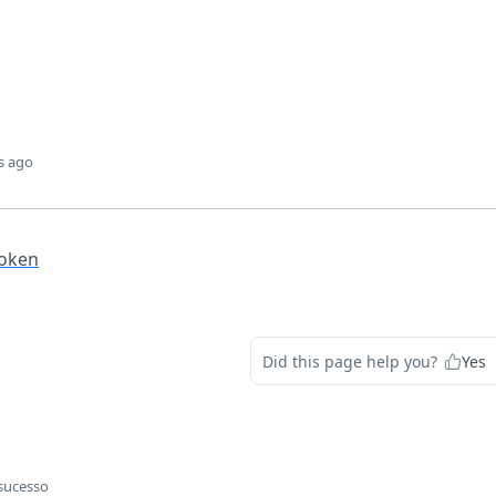
s ago
token
Did this page help you?
Yes
sucesso