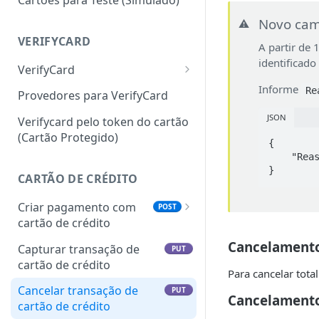
Novo cam
⚠️
VERIFYCARD
A partir de
identificado
VerifyCard
Informe
VerifyCard pelo número
Re
POST
Provedores para VerifyCard
do cartão
JSON
Verifycard pelo token do cartão
(Cartão Protegido)
{

    "Reason": "HighRisk"

}
CARTÃO DE CRÉDITO
Criar pagamento com
POST
cartão de crédito
Visa Intelligent Data Exchange
Cancelamento
Capturar transação de
PUT
(IDX)
cartão de crédito
Para cancelar tot
Cancelar transação de
PUT
Cancelamento
cartão de crédito