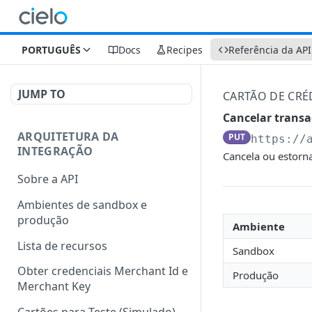
PORTUGUÊS
Docs
Recipes
Referência da API
JUMP TO
CARTÃO DE CRÉ
Cancelar transa
ARQUITETURA DA
PUT
https://
INTEGRAÇÃO
Cancela ou estorna
Sobre a API
Ambientes de sandbox e
produção
Ambiente
Lista de recursos
Sandbox
Obter credenciais Merchant Id e
Produção
Merchant Key
Cartões para Teste (Simulado)