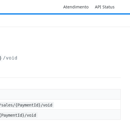
Atendimento
API Status
}
/void
/sales/{PaymentId}/void
{PaymentId}/void