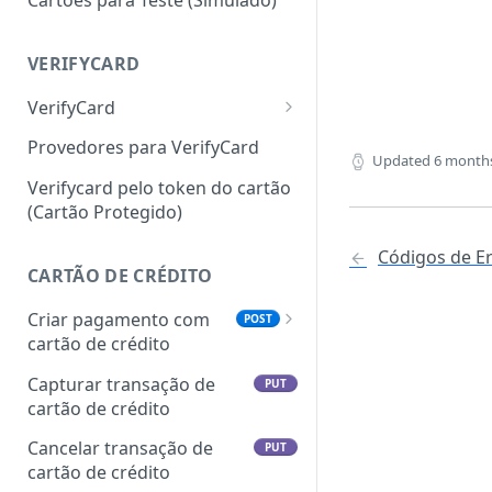
VERIFYCARD
VerifyCard
VerifyCard pelo número
POST
Provedores para VerifyCard
Updated
6 month
do cartão
Verifycard pelo token do cartão
(Cartão Protegido)
Códigos de Er
CARTÃO DE CRÉDITO
Criar pagamento com
POST
cartão de crédito
Visa Intelligent Data Exchange
Capturar transação de
PUT
(IDX)
cartão de crédito
Cancelar transação de
PUT
cartão de crédito