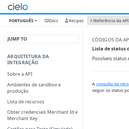
PORTUGUÊS
Docs
Recipes
Referência da API
JUMP TO
CÓDIGOS DA AP
Lista de status 
ARQUITETURA DA
Possíveis status
INTEGRAÇÃO
Sobre a API
A
consulta da reco
Ambientes de sandbox e
seguir os status po
produção
Lista de recursos
Obter credenciais Merchant Id e
Merchant Key
Cartões para Teste (Simulado)