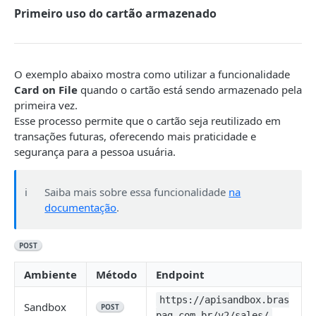
VERIFYCARD
Primeiro uso do cartão armazenado
VerifyCard
VerifyCard pelo número do cartão
POST
Provedores para VerifyCard
O exemplo abaixo mostra como utilizar a funcionalidade
Verifycard pelo token do cartão (Cartão Protegido)
Card on File
quando o cartão está sendo armazenado pela
primeira vez.
Esse processo permite que o cartão seja reutilizado em
CARTÃO DE CRÉDITO
transações futuras, oferecendo mais praticidade e
Criar pagamento com cartão de crédito
segurança para a pessoa usuária.
POST
Visa Intelligent Data Exchange (IDX)
Capturar transação de cartão de crédito
PUT
ℹ️
Saiba mais sobre essa funcionalidade
na
Cancelar transação de cartão de crédito
PUT
documentação
.
Provedores para transações de crédito
POST
Indicador de início da transação - CIT e MIT
Ambiente
Método
Endpoint
Card on file
https://apisandbox.bras
Primeiro uso do cartão armazenado
Sandbox
POST
pag.com.br/v2/sales/