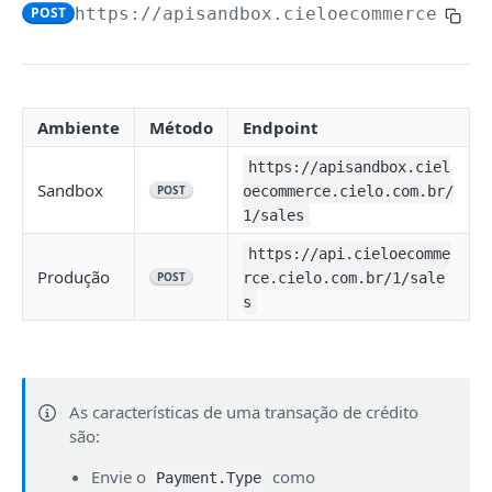
POST
https://apisandbox.cieloecommerce.cie
Configurar URL de notificação
POST
Atualizar URL de notificação
PUT
Consultar URL de notificação
GET
Ambiente
Método
Endpoint
https://apisandbox.ciel
ONBOARDING DE SELLERS
Sandbox
POST
oecommerce.cielo.com.br/
1/sales
Cadastrar seller
POST
https://api.cieloecomme
Consultar seller
GET
Produção
POST
rce.cielo.com.br/1/sale
Alterar taxas em lote
PUT
s
Habilitar Pix em lote para seller já cadastrados
PATCH
Consultar atualização dos acordos de seller em
GET
lote para Pix
As características de uma transação de crédito
são:
Atualizar domicílio bancário do seller
POST
Envie o
como
Payment.Type
Notificações do cadastro de sellers