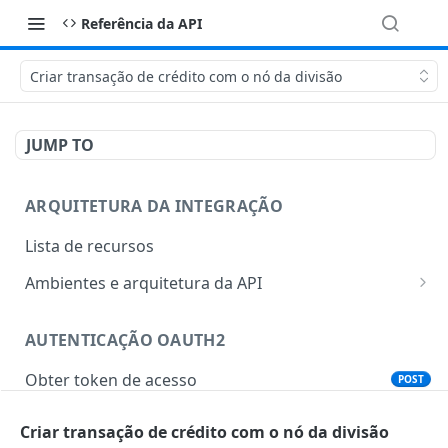
Referência da API
Criar transação de crédito com o nó da divisão
JUMP TO
ARQUITETURA DA INTEGRAÇÃO
Lista de recursos
Ambientes e arquitetura da API
Split de Pagamento para mundo físico
AUTENTICAÇÃO OAUTH2
Split de Pagamento pelo Gateway de Pagamentos
Obter token de acesso
POST
Split de Pagamento pela API E-commerce Cielo
Criar transação de crédito com o nó da divisão
CONFIGURAÇÃO DE NOTIFICAÇÕES