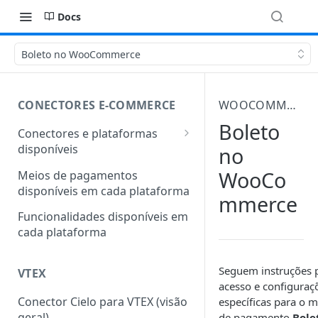
Docs
Boleto no WooCommerce
CONECTORES E-COMMERCE
WOOCOMMERCE
Boleto
Conectores e plataformas
disponíveis
no
Outras plataformas também
WooCo
Meios de pagamentos
conectadas com a Cielo
disponíveis em cada plataforma
mmerce
Funcionalidades disponíveis em
cada plataforma
Seguem instruções 
VTEX
acesso e configuraç
Conector Cielo para VTEX (visão
específicas para o 
geral)
de pagamento
Bole