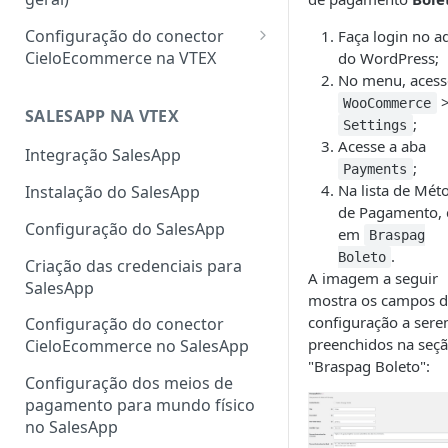
Configuração do conector
Faça login no 
CieloEcommerce na VTEX
do WordPress;
No menu, acess
Meios de pagamento
WooCommerce
Configuração de cartão de
SALESAPP NA VTEX
Funcionalidades
;
Settings
crédito, débito, Pix e boleto
Acesse a aba
Configuração da
Integração SalesApp
;
Payments
Configuração de carteiras
autenticação 3DS na VTEX
Na lista de Mét
Instalação do SalesApp
digitais
Configuração do Fingerprint
de Pagamento, 
Configuração do SalesApp
Configuração de pagamentos
ClearSale na VTEX
em
Braspag
customizados
.
Boleto
Criação das credenciais para
Configuração do Fingerprint
A imagem a seguir
SalesApp
Cybersource na VTEX
mostra os campos 
configuração a ser
Configuração do conector
Cadastro de sellers para Split
preenchidos na seç
CieloEcommerce no SalesApp
de Pagamento
"Braspag Boleto":
Configuração dos meios de
pagamento para mundo físico
no SalesApp