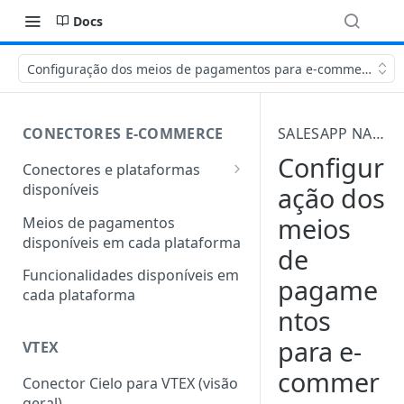
Docs
Configuração dos meios de pagamentos para e-commerce no
CONECTORES E-COMMERCE
SALESAPP NA VTEX
Configur
Conectores e plataformas
disponíveis
ação dos
Outras plataformas também
meios
Meios de pagamentos
conectadas com a Cielo
disponíveis em cada plataforma
de
Funcionalidades disponíveis em
pagame
cada plataforma
ntos
para e-
VTEX
commer
Conector Cielo para VTEX (visão
geral)