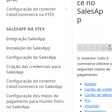
ce no
SalesAp
Configuração do conector
CieloEcommerce na VTEX
p
Meios de pagamento
Configuração de cartão de
SALESAPP NA VTEX
Funcionalidades
crédito, débito, Pix e boleto
Configuração da
Integração SalesApp
Configuração de carteiras
autenticação 3DS na VTEX
Instalação do SalesApp
digitais
Configuração do Fingerprint
Configuração do SalesApp
Configuração de pagamentos
ClearSale na VTEX
O conector Cielo E-
customizados
commerce oferece 
Criação das credenciais para
Configuração do Fingerprint
seguintes meios de
SalesApp
Cybersource na VTEX
pagamento:
Configuração do conector
Cadastro de sellers para Split
Boleto
;
CieloEcommerce no SalesApp
de Pagamento
Cartão de crédit
Cartão de débit
Configuração dos meios de
Pix
;
pagamento para mundo físico
Voucher
;
no SalesApp
Pagamentos