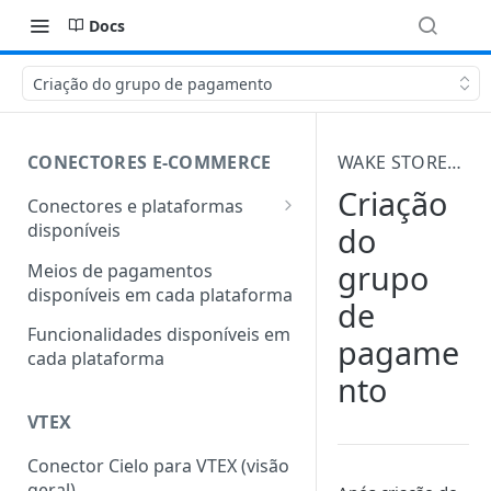
Docs
Criação do grupo de pagamento
CONECTORES E-COMMERCE
WAKE STOREFRONT 2.0
Criação
Conectores e plataformas
disponíveis
do
Outras plataformas também
grupo
Meios de pagamentos
conectadas com a Cielo
disponíveis em cada plataforma
de
Funcionalidades disponíveis em
pagame
cada plataforma
nto
VTEX
Conector Cielo para VTEX (visão
geral)