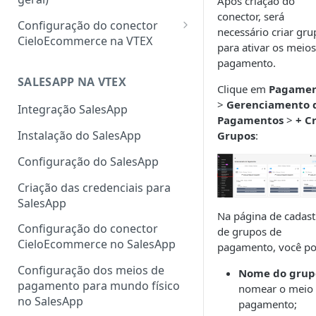
Após criação do
conector, será
Configuração do conector
necessário criar gru
CieloEcommerce na VTEX
para ativar os meios
Meios de pagamento
pagamento.
Configuração de cartão de
SALESAPP NA VTEX
Funcionalidades
Clique em
Pagamen
crédito, débito, Pix e boleto
>
Gerenciamento 
Configuração da
Integração SalesApp
Pagamentos
>
+ C
Configuração de carteiras
autenticação 3DS na VTEX
Instalação do SalesApp
Grupos
:
digitais
Configuração do Fingerprint
Configuração do SalesApp
Configuração de pagamentos
ClearSale na VTEX
customizados
Criação das credenciais para
Configuração do Fingerprint
SalesApp
Cybersource na VTEX
Na página de cadast
Configuração do conector
Cadastro de sellers para Split
de grupos de
CieloEcommerce no SalesApp
de Pagamento
pagamento, você po
Configuração dos meios de
Nome do grup
pagamento para mundo físico
nomear o meio
no SalesApp
pagamento;