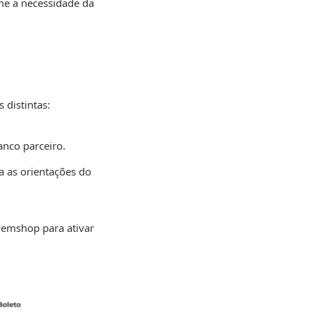
me a necessidade da
 distintas:
anco parceiro.
a as orientações do
vemshop para ativar