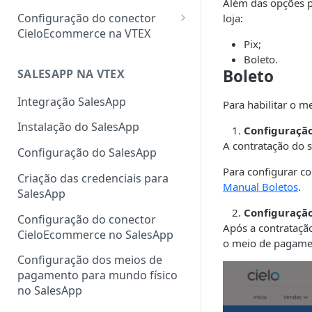
Além das opções p
Configuração do conector
loja:
CieloEcommerce na VTEX
Pix;
Meios de pagamento
Boleto.
Boleto
Configuração de cartão de
SALESAPP NA VTEX
Funcionalidades
crédito, débito, Pix e boleto
Configuração da
Integração SalesApp
Para habilitar o m
Configuração de carteiras
autenticação 3DS na VTEX
Instalação do SalesApp
digitais
Configuraçã
Configuração do Fingerprint
A contratação do s
Configuração do SalesApp
Configuração de pagamentos
ClearSale na VTEX
customizados
Para configurar co
Criação das credenciais para
Configuração do Fingerprint
Manual Boletos
.
SalesApp
Cybersource na VTEX
Configuraçã
Configuração do conector
Cadastro de sellers para Split
Após a contratação
CieloEcommerce no SalesApp
de Pagamento
o meio de pagame
Configuração dos meios de
pagamento para mundo físico
no SalesApp