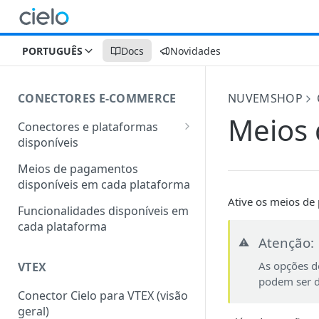
PORTUGUÊS
Docs
Novidades
CONECTORES E-COMMERCE
NUVEMSHOP
Meios
Conectores e plataformas
disponíveis
Outras plataformas também
Meios de pagamentos
conectadas com a Cielo
disponíveis em cada plataforma
Ative os meios de
Funcionalidades disponíveis em
cada plataforma
Atenção:
⚠️
As opções 
VTEX
podem ser d
Conector Cielo para VTEX (visão
geral)