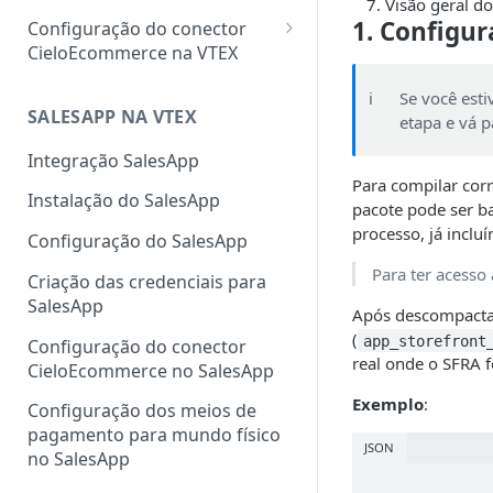
Visão geral d
1. Configur
Configuração do conector
CieloEcommerce na VTEX
Meios de pagamento
ℹ️
Se você est
Configuração de cartão de
SALESAPP NA VTEX
etapa e vá p
Funcionalidades
crédito, débito, Pix e boleto
Configuração da
Integração SalesApp
Configuração de carteiras
autenticação 3DS na VTEX
Para compilar cor
Instalação do SalesApp
digitais
pacote pode ser b
Configuração do Fingerprint
processo, já incl
Configuração do SalesApp
Configuração de pagamentos
ClearSale na VTEX
customizados
Para ter acesso 
Criação das credenciais para
Configuração do Fingerprint
SalesApp
Cybersource na VTEX
Após descompactar
(
app_storefront
Configuração do conector
Cadastro de sellers para Split
real onde o SFRA f
CieloEcommerce no SalesApp
de Pagamento
Exemplo
:
Configuração dos meios de
pagamento para mundo físico
JSON
no SalesApp