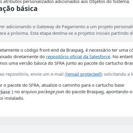
os atributos personalizados adicionados aos Objetos do Sistema.
ação básica
iver adicionando o Gateway de Pagamento a um projeto personali
ara a próxima. Esta etapa destina-se a projetos iniciais partindo 
retamente o código front-end da Braspag, é necessário ter uma c
aixado diretamente do
repositório oficial da Salesforce
. No entant
uímos uma versão básica do SFRA junto ao pacote do cartucho Bra
ao repositório, envie um e-mail (
[email protected]
) solicitando a 
 o pacote do SFRA, atualize o caminho para o cartucho base
) no arquivo
package.json
do pacote Braspag, apontando-o 
_base
oi instalado.