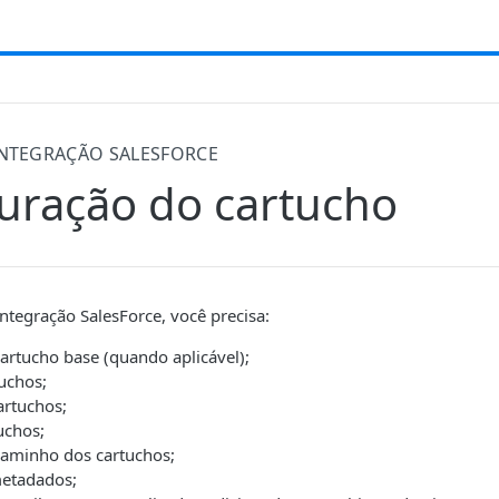
NTEGRAÇÃO SALESFORCE
uração do cartucho
integração SalesForce, você precisa:
artucho base (quando aplicável);
uchos;
artuchos;
uchos;
caminho dos cartuchos;
metadados;