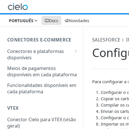
PORTUGUÊS
Docs
Novidades
CONECTORES E-COMMERCE
SALESFORCE
I
Config
Conectores e plataformas
disponíveis
Outras plataformas também
Meios de pagamentos
conectadas com a Cielo
disponíveis em cada plataforma
Para configurar a 
Funcionalidades disponíveis em
cada plataforma
Configurar o c
Copiar os cart
Compilar os c
VTEX
Enviar os cart
Configurar o 
Conector Cielo para VTEX (visão
Importar os 
geral)