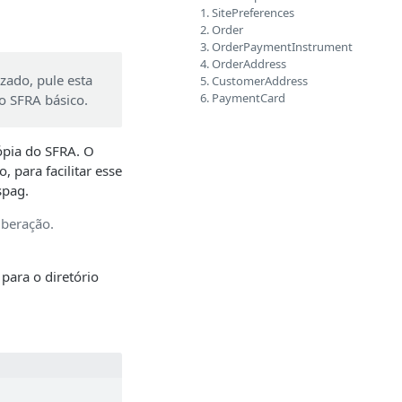
1. SitePreferences
2. Order
3. OrderPaymentInstrument
4. OrderAddress
zado, pule esta
5. CustomerAddress
6. PaymentCard
do SFRA básico.
ópia do SFRA. O
o, para facilitar esse
spag.
liberação.
para o diretório