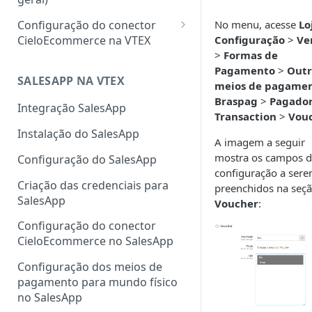
Configuração do conector
No menu, acesse
Lo
CieloEcommerce na VTEX
Configuração
>
Ve
>
Formas de
Meios de pagamento
Pagamento
>
Outr
Configuração de cartão de
SALESAPP NA VTEX
Funcionalidades
meios de pagame
crédito, débito, Pix e boleto
Braspag
>
Pagado
Configuração da
Integração SalesApp
Transaction
>
Vou
Configuração de carteiras
autenticação 3DS na VTEX
Instalação do SalesApp
digitais
A imagem a seguir
Configuração do Fingerprint
mostra os campos 
Configuração do SalesApp
Configuração de pagamentos
ClearSale na VTEX
configuração a ser
customizados
Criação das credenciais para
Configuração do Fingerprint
preenchidos na seç
SalesApp
Cybersource na VTEX
Voucher
:
Configuração do conector
Cadastro de sellers para Split
CieloEcommerce no SalesApp
de Pagamento
Configuração dos meios de
pagamento para mundo físico
no SalesApp