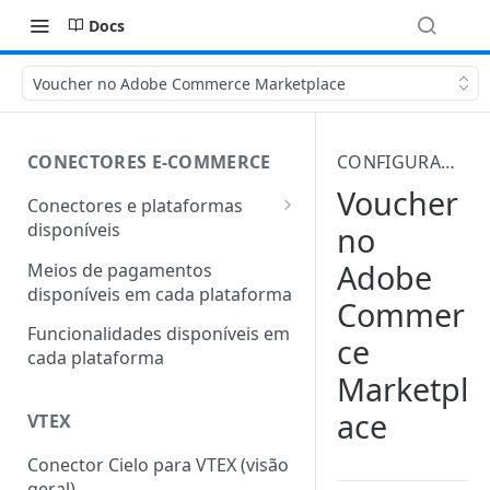
Docs
Voucher no Adobe Commerce Marketplace
CONECTORES E-COMMERCE
CONFIGURAÇÃO DO ADOBE COMMERCE MARKETPLACE
Voucher
Conectores e plataformas
disponíveis
no
Outras plataformas também
Adobe
Meios de pagamentos
conectadas com a Cielo
disponíveis em cada plataforma
Commer
Funcionalidades disponíveis em
ce
cada plataforma
Marketpl
ace
VTEX
Conector Cielo para VTEX (visão
geral)