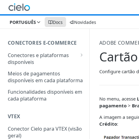
PORTUGUÊS
Docs
Novidades
CONECTORES E-COMMERCE
ADOBE COMME
Cartão
Conectores e plataformas
disponíveis
Outras plataformas também
Configure cartão 
Meios de pagamentos
conectadas com a Cielo
disponíveis em cada plataforma
Funcionalidades disponíveis em
cada plataforma
No menu, acesse
pagamento
>
Br
VTEX
A imagem a seguir
Crédito
:
Conector Cielo para VTEX (visão
geral)