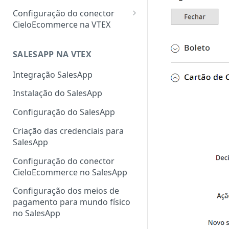
Configuração do conector
CieloEcommerce na VTEX
Meios de pagamento
Configuração de cartão de
SALESAPP NA VTEX
Funcionalidades
crédito, débito, Pix e boleto
Configuração da
Integração SalesApp
Configuração de carteiras
autenticação 3DS na VTEX
Instalação do SalesApp
digitais
Configuração do Fingerprint
Configuração do SalesApp
Configuração de pagamentos
ClearSale na VTEX
customizados
Criação das credenciais para
Configuração do Fingerprint
SalesApp
Cybersource na VTEX
Configuração do conector
Cadastro de sellers para Split
CieloEcommerce no SalesApp
de Pagamento
Configuração dos meios de
pagamento para mundo físico
no SalesApp