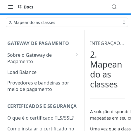
Docs
2. Mapeando as classes
GATEWAY DE PAGAMENTO
INTEGRAÇÃO DO SCRIPT DE AUTENTICAÇÃO
2.
Sobre o Gateway de
Pagamento
Mapean
Arquitetura da integração
do as
Load Balance
Ambientes de teste e
classes
Provedores e bandeiras por
produção
meio de pagamento
Termos Transacionais
CERTIFICADOS E SEGURANÇA
Institucional
A solução disponibi
O que é o certificado TLS/SSL?
mapeadas em seu c
Como instalar o certificado no
Uma vez que a clas