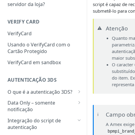
servidor da loja?
script é capaz de re
submetê-lo para com
VERIFY CARD
Atenção
⚠️
VerifyCard
Quanto ma
Usando o VerifyCard com o
parametriz
Cartão Protegido
autenticaçã
maior subsí
VerifyCard em sandbox
O caracter
substituíd
do item. E
AUTENTICAÇÃO 3DS
representa
O que é a autenticação 3DS?
Como funciona a autorização
Data Only – somente
com autenticação 3DS?
notificação
Campo obr
ℹ️
Autorização com autenticação
Autorização para transações
Integração do script de
A Amex exige
Data Only
autenticação
Bandeiras e adquirentes
bpmpi_brand