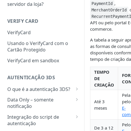
,
servidor da loja?
PaymentId
MerchantOrderId
RecurrentPayment
VERIFY CARD
API ou pelo portal E
commerce.
VerifyCard
A tabela a seguir ap
Usando o VerifyCard com o
as formas de consul
Cartão Protegido
disponíveis conform
tempo de criação da
VerifyCard em sandbox
TEMPO
FOR
AUTENTICAÇÃO 3DS
DE
CON
CRIAÇÃO
O que é a autenticação 3DS?
Pela
Como funciona a autorização
Data Only – somente
Até 3
pel
com autenticação 3DS?
notificação
meses
E-
com
Autorização com autenticação
Autorização para transações
Integração do script de
Data Only
autenticação
Pel
Bandeiras e adquirentes
De 3 a 12