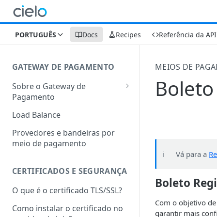
PORTUGUÊS
Docs
Recipes
Referência da API
GATEWAY DE PAGAMENTO
MEIOS DE PAG
Boleto
Sobre o Gateway de
Pagamento
Arquitetura da integração
Load Balance
Ambientes de teste e
Provedores e bandeiras por
produção
meio de pagamento
ℹ️
Vá para a
Re
Termos Transacionais
CERTIFICADOS E SEGURANÇA
Institucional
Boleto Reg
O que é o certificado TLS/SSL?
Com o objetivo de
Como instalar o certificado no
garantir mais con