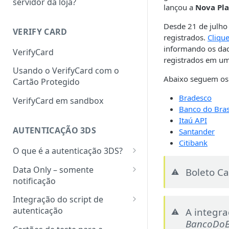
servidor da loja?
lançou a
Nova Pl
Desde 21 de julho
VERIFY CARD
registrados.
Clique
informando os dad
VerifyCard
registrados em u
Usando o VerifyCard com o
Abaixo seguem os 
Cartão Protegido
Bradesco
VerifyCard em sandbox
Banco do Bras
Itaú API
AUTENTICAÇÃO 3DS
Santander
Citibank
O que é a autenticação 3DS?
Como funciona a autorização
Data Only – somente
Boleto Ca
⚠️
com autenticação 3DS?
notificação
Autorização com autenticação
Autorização para transações
Integração do script de
Data Only
autenticação
A integra
⚠️
Bandeiras e adquirentes
BancoDoB
disponíveis
1. Criando o token de acesso