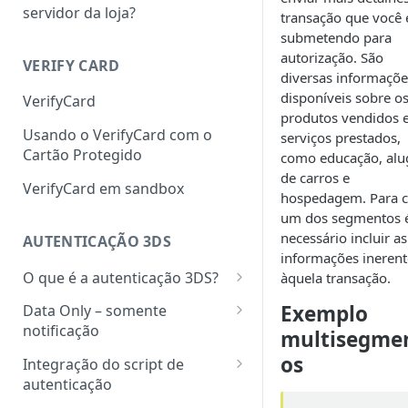
servidor da loja?
transação que você 
submetendo para
autorização. São
VERIFY CARD
diversas informaçõe
disponíveis sobre o
VerifyCard
produtos vendidos 
Usando o VerifyCard com o
serviços prestados,
Cartão Protegido
como educação, alu
de carros e
VerifyCard em sandbox
hospedagem. Para 
um dos segmentos 
necessário incluir as
AUTENTICAÇÃO 3DS
informações inerent
O que é a autenticação 3DS?
àquela transação.
Como funciona a autorização
Exemplo
Data Only – somente
com autenticação 3DS?
notificação
multisegme
Autorização com autenticação
Autorização para transações
os
Integração do script de
Data Only
autenticação
Bandeiras e adquirentes