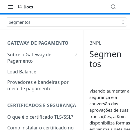
Docs
Segmentos
GATEWAY DE PAGAMENTO
BNPL
Segmen
Sobre o Gateway de
Pagamento
tos
Arquitetura da integração
Load Balance
Ambientes de teste e
Provedores e bandeiras por
produção
meio de pagamento
Visando aumentar a
Termos Transacionais
segurança e a
conversão das
CERTIFICADOS E SEGURANÇA
Institucional
aprovações de suas
transações, a Koin
O que é o certificado TLS/SSL?
disponibiliza formas
Como instalar o certificado no
enviar mais detalhe