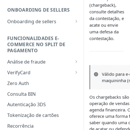
(chargeback),
ONBOARDING DE SELLERS
consulte detalhes
da contestação, e
Onboarding de sellers
acate ou envie
Cadastrar seller
uma defesa da
FUNCIONALIDADES E-
contestação.
Consultar seller
COMMERCE NO SPLIT DE
PAGAMENTO
Alterar taxas
Notificações do cadastro de
Análise de fraude
sellers
Configurando o fingerprint
VerifyCard
🟢
Válido para 
maquininha (m
Usando o VerifyCard com o
Zero Auth
Cartão Protegido
Consulta BIN
Os chargebacks sã
VerifyCard em sandbox
operação de vendas
Autenticação 3DS
agenda financeira. 
Tokenização de cartões
oferece uma forma fá
saber quando uma c
Recorrência
de acatar ou defend