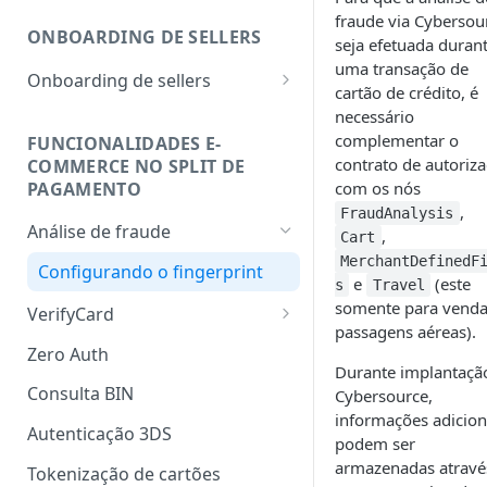
fraude via Cybersou
ONBOARDING DE SELLERS
seja efetuada duran
uma transação de
Onboarding de sellers
cartão de crédito, é
Cadastrar seller
necessário
complementar o
FUNCIONALIDADES E-
Consultar seller
contrato de autoriz
COMMERCE NO SPLIT DE
PAGAMENTO
com os nós
Alterar taxas
,
FraudAnalysis
Notificações do cadastro de
Análise de fraude
,
Cart
sellers
MerchantDefinedF
Configurando o fingerprint
e
(este
s
Travel
somente para venda
VerifyCard
passagens aéreas).
Usando o VerifyCard com o
Zero Auth
Cartão Protegido
Durante implantaçã
Consulta BIN
Cybersource,
VerifyCard em sandbox
informações adicion
Autenticação 3DS
podem ser
armazenadas atravé
Tokenização de cartões