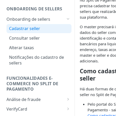
No Split de Pagamen
precisa cadastrar to
ONBOARDING DE SELLERS
sellers que realiza
sua plataforma.
Onboarding de sellers
O master precisará 
Cadastrar seller
dados do seller co
Consultar seller
identificação e cont
bancários para liqui
Alterar taxas
endereço, taxas aco
master e seller e d
Notificações do cadastro de
adicionais.
sellers
Como cadas
seller
FUNCIONALIDADES E-
COMMERCE NO SPLIT DE
Há duas formas de 
PAGAMENTO
seller no Split de P
Análise de fraude
Pelo portal do S
Configurando o fingerprint
VerifyCard
Pagamento - sa
Como cadastrar 