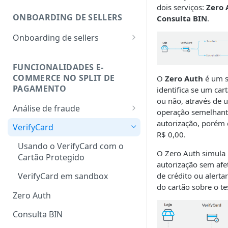
dois serviços:
Zero 
ONBOARDING DE SELLERS
Consulta BIN
.
Onboarding de sellers
Cadastrar seller
FUNCIONALIDADES E-
Consultar seller
COMMERCE NO SPLIT DE
O
Zero Auth
é um s
PAGAMENTO
Alterar taxas
identifica se um car
ou não, através de 
Notificações do cadastro de
Análise de fraude
operação semelhan
sellers
Configurando o fingerprint
autorização, porém
VerifyCard
R$ 0,00.
Usando o VerifyCard com o
O Zero Auth simula
Cartão Protegido
autorização sem afet
de crédito ou alerta
VerifyCard em sandbox
do cartão sobre o te
Zero Auth
Consulta BIN