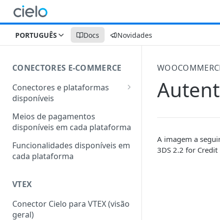
PORTUGUÊS
Docs
Novidades
CONECTORES E-COMMERCE
WOOCOMMERC
Auten
Conectores e plataformas
disponíveis
Outras plataformas também
Meios de pagamentos
conectadas com a Cielo
disponíveis em cada plataforma
A imagem a seguir
Funcionalidades disponíveis em
3DS 2.2 for Credit
cada plataforma
VTEX
Conector Cielo para VTEX (visão
geral)