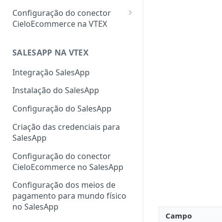
Configuração do conector
CieloEcommerce na VTEX
Meios de pagamento
Configuração de cartão de
SALESAPP NA VTEX
Funcionalidades
crédito, débito, Pix e boleto
Configuração da
Integração SalesApp
Configuração de carteiras
autenticação 3DS na VTEX
Instalação do SalesApp
digitais
Configuração do Fingerprint
Configuração do SalesApp
Configuração de pagamentos
ClearSale na VTEX
customizados
Criação das credenciais para
Configuração do Fingerprint
SalesApp
Cybersource na VTEX
Configuração do conector
Cadastro de sellers para Split
CieloEcommerce no SalesApp
de Pagamento
Configuração dos meios de
pagamento para mundo físico
no SalesApp
Campo