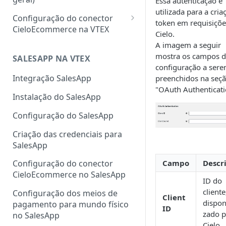
Essa autenticação é
utilizada para a cria
Configuração do conector
token em requisiçõe
CieloEcommerce na VTEX
Cielo.
Meios de pagamento
A imagem a seguir
mostra os campos 
Configuração de cartão de
SALESAPP NA VTEX
Funcionalidades
configuração a ser
crédito, débito, Pix e boleto
Configuração da
Integração SalesApp
preenchidos na seç
Configuração de carteiras
autenticação 3DS na VTEX
"OAuth Authenticati
Instalação do SalesApp
digitais
Configuração do Fingerprint
Configuração do SalesApp
Configuração de pagamentos
ClearSale na VTEX
customizados
Criação das credenciais para
Configuração do Fingerprint
SalesApp
Cybersource na VTEX
Campo
Descr
Configuração do conector
Cadastro de sellers para Split
CieloEcommerce no SalesApp
de Pagamento
ID do
cliente
Configuração dos meios de
Client
disponi
pagamento para mundo físico
ID
zado p
no SalesApp
Cielo.