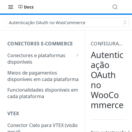
Docs
Autenticação OAuth no WooCommerce
CONECTORES E-COMMERCE
CONFIGURAÇÃO DO WOOCOMMERCE
Autentic
Conectores e plataformas
disponíveis
ação
Outras plataformas também
OAuth
Meios de pagamentos
conectadas com a Cielo
disponíveis em cada plataforma
no
Funcionalidades disponíveis em
WooCo
cada plataforma
mmerce
VTEX
Conector Cielo para VTEX (visão
geral)