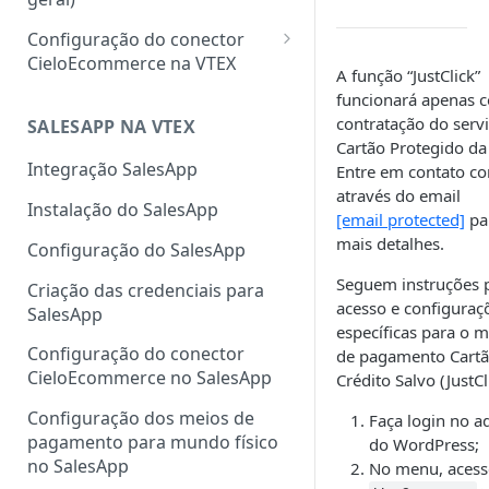
Configuração do conector
CieloEcommerce na VTEX
A função “JustClick”
Meios de pagamento
funcionará apenas 
contratação do serv
Configuração de cartão de
SALESAPP NA VTEX
Funcionalidades
Cartão Protegido da 
crédito, débito, Pix e boleto
Configuração da
Integração SalesApp
Entre em contato c
Configuração de carteiras
autenticação 3DS na VTEX
através do email
Instalação do SalesApp
digitais
[email protected]
pa
Configuração do Fingerprint
mais detalhes.
Configuração do SalesApp
Configuração de pagamentos
ClearSale na VTEX
customizados
Seguem instruções 
Criação das credenciais para
Configuração do Fingerprint
acesso e configuraç
SalesApp
Cybersource na VTEX
específicas para o 
Configuração do conector
de pagamento Cartã
Cadastro de sellers para Split
CieloEcommerce no SalesApp
Crédito Salvo (JustCl
de Pagamento
Configuração dos meios de
Faça login no 
pagamento para mundo físico
do WordPress;
no SalesApp
No menu, acess