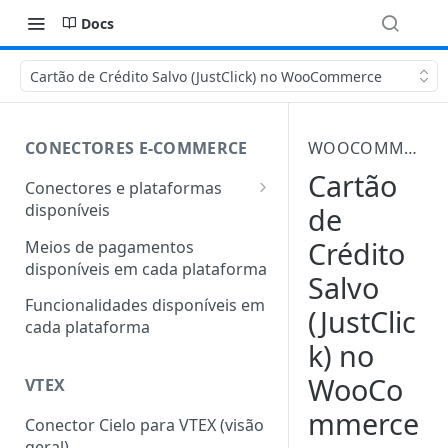
Docs
Cartão de Crédito Salvo (JustClick) no WooCommerce
CONECTORES E-COMMERCE
WOOCOMMERCE
Cartão
Conectores e plataformas
disponíveis
de
Outras plataformas também
Crédito
Meios de pagamentos
conectadas com a Cielo
disponíveis em cada plataforma
Salvo
Funcionalidades disponíveis em
(JustClic
cada plataforma
k) no
WooCo
VTEX
mmerce
Conector Cielo para VTEX (visão
geral)