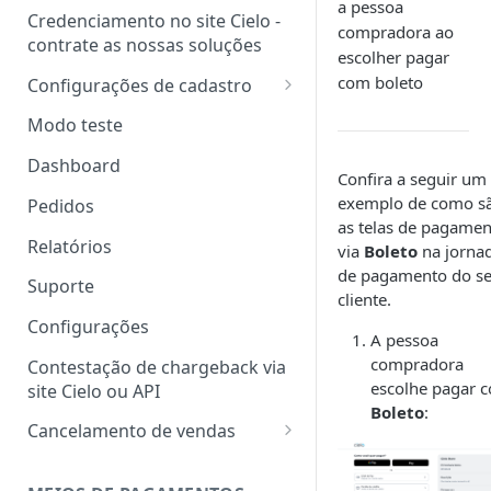
a pessoa
Credenciamento no site Cielo -
compradora ao
contrate as nossas soluções
escolher pagar
com boleto
Configurações de cadastro
Dados de cadastro
Modo teste
Dados da conta
Dashboard
Confira a seguir um
Gestão de acessos
exemplo de como s
Pedidos
as telas de pagame
Adicionar usuário
Relatórios
via
Boleto
na jorna
Adicionar usuário em lote
de pagamento do s
Suporte
cliente.
Gerenciar usuários
Configurações
A pessoa
Perfil personalizado
compradora
Contestação de chargeback via
escolhe pagar 
site Cielo ou API
Boleto
:
Cancelamento de vendas
Carta de cancelamento