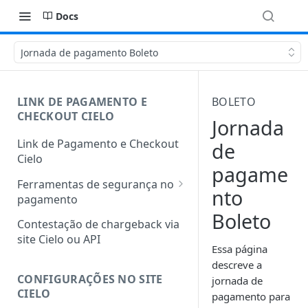
Docs
Jornada de pagamento Boleto
LINK DE PAGAMENTO E
BOLETO
CHECKOUT CIELO
Jornada
Link de Pagamento e Checkout
de
Cielo
pagame
Ferramentas de segurança no
nto
pagamento
Boleto
Protocolo 3DS
Contestação de chargeback via
site Cielo ou API
Antifraude integrado
Essa página
descreve a
Autenticação facial nos
CONFIGURAÇÕES NO SITE
jornada de
pedidos de Link de Pagamento
CIELO
pagamento para
e Checkout