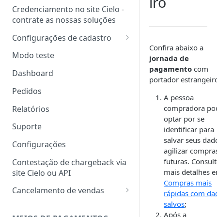
iro
Credenciamento no site Cielo -
contrate as nossas soluções
Configurações de cadastro
Confira abaixo a
Dados de cadastro
Modo teste
jornada de
pagamento
com
Dados da conta
Dashboard
portador estrangeir
Gestão de acessos
Pedidos
A pessoa
Adicionar usuário
compradora po
Relatórios
Adicionar usuário em lote
optar por se
Suporte
identificar para
Gerenciar usuários
salvar seus dad
Configurações
agilizar compra
Perfil personalizado
futuras. Consul
Contestação de chargeback via
mais detalhes 
site Cielo ou API
Compras mais
Cancelamento de vendas
rápidas com da
salvos
;
Carta de cancelamento
Após a