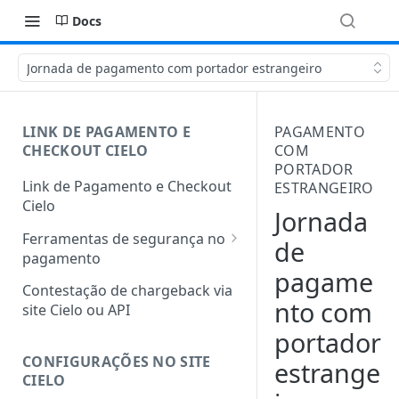
Docs
Jornada de pagamento com portador estrangeiro
LINK DE PAGAMENTO E
PAGAMENTO
CHECKOUT CIELO
COM
PORTADOR
Link de Pagamento e Checkout
ESTRANGEIRO
Cielo
Jornada
Ferramentas de segurança no
de
pagamento
pagame
Protocolo 3DS
Contestação de chargeback via
nto com
site Cielo ou API
Antifraude integrado
portador
Autenticação facial nos
CONFIGURAÇÕES NO SITE
estrange
pedidos de Link de Pagamento
CIELO
e Checkout