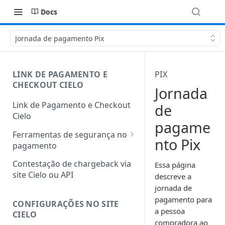
Docs
Jornada de pagamento Pix
LINK DE PAGAMENTO E
PIX
CHECKOUT CIELO
Jornada
Link de Pagamento e Checkout
de
Cielo
pagame
Ferramentas de segurança no
nto Pix
pagamento
Protocolo 3DS
Contestação de chargeback via
Essa página
site Cielo ou API
descreve a
Antifraude integrado
jornada de
Autenticação facial nos
pagamento para
CONFIGURAÇÕES NO SITE
pedidos de Link de Pagamento
a pessoa
CIELO
e Checkout
compradora ao