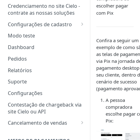
escolher pagar
Credenciamento no site Cielo -
contrate as nossas soluções
com Pix
Configurações de cadastro
Dados de cadastro
Modo teste
Confira a seguir um
Dados da conta
Dashboard
exemplo de como s
as telas de pagame
Gestão de acessos
Pedidos
via Pix na jornada d
Adicionar usuário
pagamento desktop
Relatórios
seu cliente, dentro 
Adicionar usuário em lote
Suporte
cenário de sucesso
Gerenciar usuários
(pagamento aprovad
Configurações
Perfil personalizado
A pessoa
Contestação de chargeback via
compradora
site Cielo ou API
escolhe pagar 
Pix:
Cancelamento de vendas
Carta de cancelamento