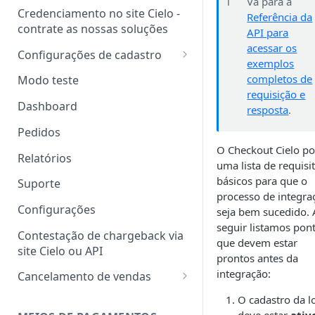
ℹ️
Vá para a
Credenciamento no site Cielo -
Referência da
contrate as nossas soluções
API para
acessar os
Configurações de cadastro
exemplos
Dados de cadastro
completos de
Modo teste
requisição e
Dados da conta
Dashboard
resposta
.
Gestão de acessos
Pedidos
Adicionar usuário
O Checkout Cielo po
Relatórios
uma lista de requisi
Adicionar usuário em lote
básicos para que o
Suporte
processo de integra
Gerenciar usuários
Configurações
seja bem sucedido. 
Perfil personalizado
seguir listamos pon
Contestação de chargeback via
que devem estar
site Cielo ou API
prontos antes da
integração:
Cancelamento de vendas
Carta de cancelamento
O cadastro da l