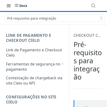
Docs
Pré-requisitos para integração
LINK DE PAGAMENTO E
CHECKOUT CIELO
CHECKOUT CIELO
Pré-
Link de Pagamento e Checkout
requisito
Cielo
s para
Ferramentas de segurança no
integraç
pagamento
ão
Protocolo 3DS
Contestação de chargeback via
site Cielo ou API
Antifraude integrado
Autenticação facial nos
CONFIGURAÇÕES NO SITE
pedidos de Link de Pagamento
CIELO
e Checkout