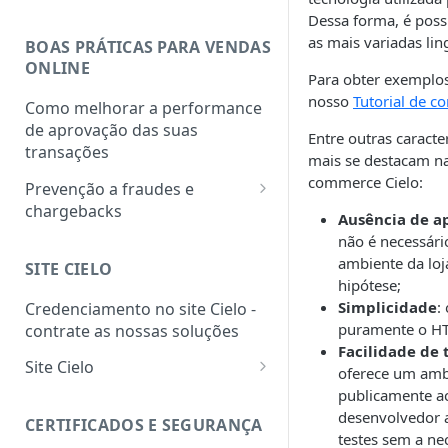
Dessa forma, é possí
as mais variadas li
BOAS PRÁTICAS PARA VENDAS
ONLINE
Para obter exemplos
nosso
Tutorial de 
Como melhorar a performance
de aprovação das suas
Entre outras caracter
transações
mais se destacam na
commerce Cielo:
Prevenção a fraudes e
chargebacks
Ausência de ap
PCI DSS
não é necessário
ambiente da lo
SITE CIELO
Programa de monitoria de
hipótese;
chargebacks e fraudes das
Simplicidade
:
Credenciamento no site Cielo -
bandeiras
puramente o HT
contrate as nossas soluções
Facilidade de 
Site Cielo
oferece um amb
publicamente ac
Como acessar o site Cielo
desenvolvedor a
CERTIFICADOS E SEGURANÇA
Como selecionar o
testes sem a ne