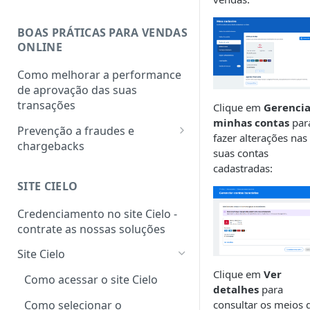
BOAS PRÁTICAS PARA VENDAS
ONLINE
Como melhorar a performance
de aprovação das suas
transações
Clique em
Gerencia
minhas contas
par
Prevenção a fraudes e
fazer alterações nas
chargebacks
suas contas
PCI DSS
cadastradas:
SITE CIELO
Programa de monitoria de
chargebacks e fraudes das
Credenciamento no site Cielo -
bandeiras
contrate as nossas soluções
Site Cielo
Clique em
Ver
Como acessar o site Cielo
detalhes
para
Como selecionar o
consultar os meios 