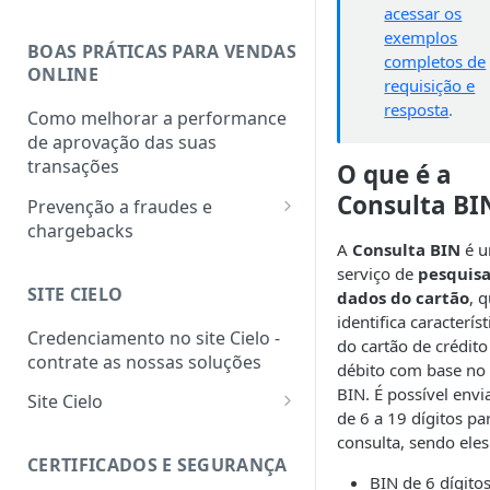
acessar os
exemplos
BOAS PRÁTICAS PARA VENDAS
completos de
ONLINE
requisição e
resposta
.
Como melhorar a performance
de aprovação das suas
transações
O que é a
Consulta BI
Prevenção a fraudes e
chargebacks
A
Consulta BIN
é 
PCI DSS
serviço de
pesquisa
SITE CIELO
dados do cartão
, 
Programa de monitoria de
identifica característ
chargebacks e fraudes das
Credenciamento no site Cielo -
do cartão de crédito
bandeiras
contrate as nossas soluções
débito com base no
BIN. É possível envi
Site Cielo
de 6 a 19 dígitos pa
Como acessar o site Cielo
consulta, sendo eles
CERTIFICADOS E SEGURANÇA
Como selecionar o
BIN de 6 dígitos