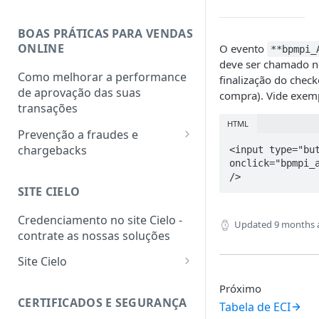
BOAS PRÁTICAS PARA VENDAS
ONLINE
O evento
**bpmpi_
deve ser chamado 
Como melhorar a performance
finalização do check
de aprovação das suas
compra). Vide exem
transações
HTML
Prevenção a fraudes e
chargebacks
<input type="but
onclick="bpmpi_a
PCI DSS
/>
SITE CIELO
Programa de monitoria de
chargebacks e fraudes das
Credenciamento no site Cielo -
Updated
9 months 
bandeiras
contrate as nossas soluções
Site Cielo
Como acessar o site Cielo
Próximo
CERTIFICADOS E SEGURANÇA
Tabela de ECI
Como selecionar o