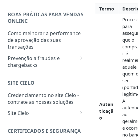
Termo
Descri
BOAS PRÁTICAS PARA VENDAS
Proces
ONLINE
para
assegu
Como melhorar a performance
que o
de aprovação das suas
compr
transações
r é
Prevenção a fraudes e
realme
chargebacks
aquele
PCI DSS
quem d
ser
SITE CIELO
Programa de monitoria de
(porta
chargebacks e fraudes das
legítim
Credenciamento no site Cielo -
bandeiras
A
contrate as nossas soluções
Auten
autenti
ticaçã
Site Cielo
ão
o
geralm
Como acessar o site Cielo
e ocorr
CERTIFICADOS E SEGURANÇA
Como selecionar o
no ban