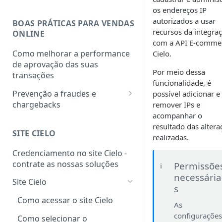
os endereços IP
autorizados a usar
BOAS PRÁTICAS PARA VENDAS
recursos da integra
ONLINE
com a API E-comme
Como melhorar a performance
Cielo.
de aprovação das suas
Por meio dessa
transações
funcionalidade, é
Prevenção a fraudes e
possível adicionar e
chargebacks
remover IPs e
acompanhar o
PCI DSS
resultado das altera
SITE CIELO
Programa de monitoria de
realizadas.
chargebacks e fraudes das
Credenciamento no site Cielo -
bandeiras
contrate as nossas soluções
Permissõe
ℹ️
necessária
Site Cielo
s
Como acessar o site Cielo
As
configuraçõe
Como selecionar o